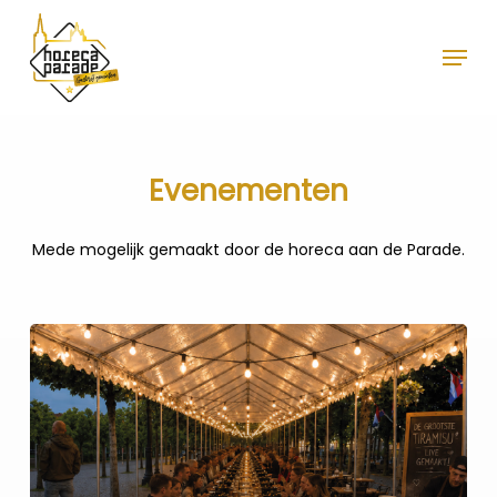
Skip
to
Menu
Close
main
Menu
content
Evenementen
Mede mogelijk gemaakt door de horeca aan de Parade.
Learn
more