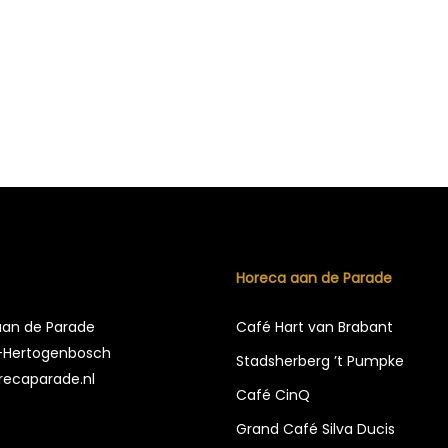
Horeca aan de Parade
aan de Parade
Café Hart van Brabant
’s-Hertogenbosch
Stadsherberg ’t Pumpke
recaparade.nl
Café CinQ
Grand Café Silva Ducis