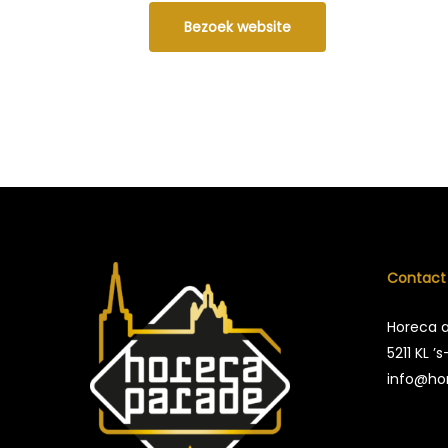
Bezoek website
Contact
Horeca 
5211 KL 
info@ho